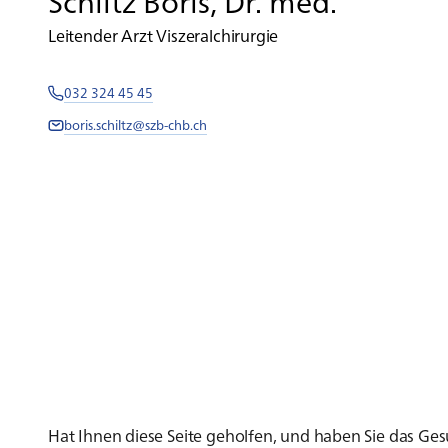
Schiltz Boris, Dr. med.
Leitender Arzt Viszeralchirurgie
032 324 45 45
boris.schiltz@szb-chb.ch
Hat Ihnen diese Seite geholfen, und haben Sie das G