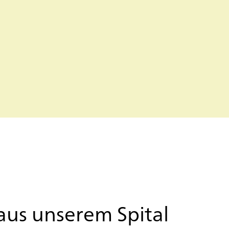
aus un­se­rem Spi­tal