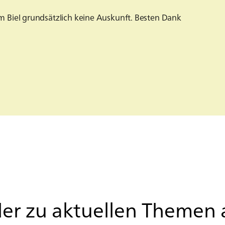
m Biel grundsätzlich keine Auskunft. Besten Dank
der zu ak­tu­el­len The­men 