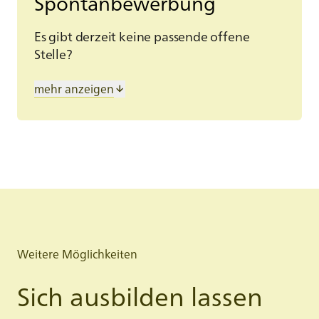
Spontanbewerbung
Es gibt derzeit keine passende offene
Stelle?
Melden Sie sich für unser
Stellen-
mehr anzeigen
Abonnement
an, um auf dem
Laufenden zu bleiben.
Möchten Sie trotzdem Ihr Glück
versuchen? Schicken Sie uns eine
Spontanbewerbung über
dieses
Formular.
Spontanbewerbung
Weitere Möglichkeiten
Sich ausbilden lassen