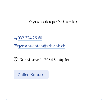
Gy­nä­ko­lo­gie Schüp­fen
032 324 26 60
gynschuepfen@szb-chb.ch
Dorfstrasse 1, 3054 Schüpfen
Online-Kontakt