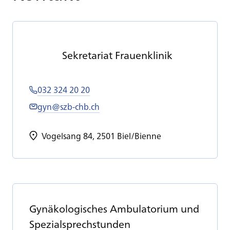
Se­kre­ta­ri­at Frau­en­kli­nik
032 324 20 20
gyn@szb-chb.ch
Vogelsang 84, 2501 Biel/Bienne
Gy­nä­ko­lo­gi­sches Am­bu­la­to­ri­um und
Spe­zi­al­sprech­stun­den