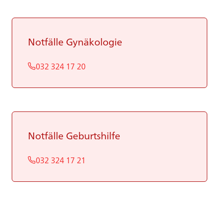
Not­fäl­le Gy­nä­ko­lo­gie
032 324 17 20
Not­fäl­le Ge­burts­hil­fe
032 324 17 21