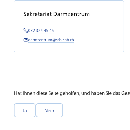
Se­kre­ta­ri­at Darm­zen­trum
032 324 45 45
darmzentrum@szb-chb.ch
Hat Ihnen diese Seite geholfen, und haben Sie das G
Ja
Nein