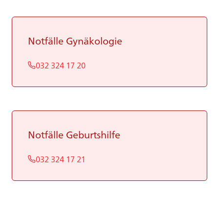
Not­fäl­le Gy­nä­ko­lo­gie
032 324 17 20
Not­fäl­le Ge­burts­hil­fe
032 324 17 21