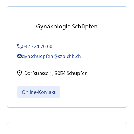
Gy­nä­ko­lo­gie Schüp­fen
032 324 26 60
gynschuepfen@szb-chb.ch
Dorfstrasse 1, 3054 Schüpfen
Online-Kontakt