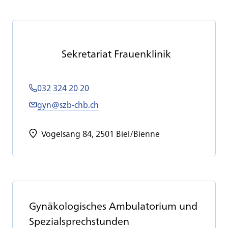
Se­kre­ta­ri­at Frau­en­kli­nik
032 324 20 20
gyn@szb-chb.ch
Vogelsang 84, 2501 Biel/Bienne
Gy­nä­ko­lo­gi­sches Am­bu­la­to­ri­um und
Spe­zi­al­sprech­stun­den