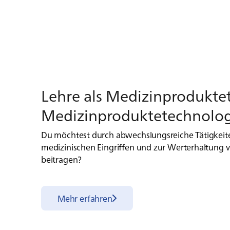
Leh­re als Me­di­zin­pro­duk­te­
Me­di­zin­pro­duk­te­tech­no­lo
Du möchtest durch abwechslungsreiche Tätigkeite
medizinischen Eingriffen und zur Werterhaltung 
beitragen?
Mehr erfahren