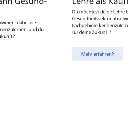
mann Ge­sund­
Leh­re als Kauf
Du möchtest deine Lehre b
Gesundheitssektor absolvi
vieren, dabei die
Fachgebiete kennenzulerne
nnenzulernen, und du
für deine Zukunft?
Zukunft?
Mehr erfahren