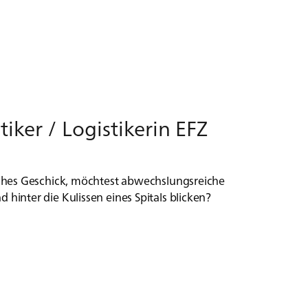
ti­ker / Lo­gi­sti­ke­rin EFZ
ches Geschick, möchtest abwechslungsreiche
inter die Kulissen eines Spitals blicken?