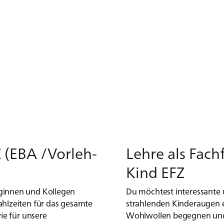
Z (EBA /Vor­leh­
Leh­re als Fach
Kind EFZ
ginnen und Kollegen
Du möchtest interessante
ahlzeiten für das gesamte
strahlenden Kinderaugen e
ie für unsere
Wohlwollen begegnen und