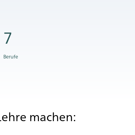
7
Berufe
Leh­re ma­chen: