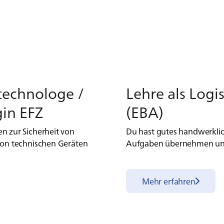
tech­no­lo­ge /
Leh­re als Lo­gi­s
­gin EFZ
(EBA)
n zur Sicherheit von
Du hast gutes handwerkli
von technischen Geräten
Aufgaben übernehmen und h
Mehr erfahren