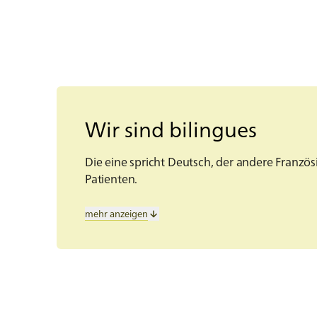
Wir sind bilingues
Die eine spricht Deutsch, der andere Franzö
Patienten.
Kommunikation ist ein zentrales Element uns
mehr anzeigen
gegenüber den Patientinnen und Patienten.
Arbeitsumgebung zeigt sich auch in unsere
Zweisprachigkeit