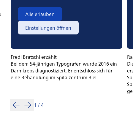
t
Alle erlauben
Einstellungen öffnen
Fredi Bratschi erzählt
Ra
Bei dem 54-jährigen Typografen wurde 2016 ein
Di
Darmkrebs diagnostiziert. Er entschloss sich für
er
eine Behandlung im Spitalzentrum Biel.
Sp
Sp
ge
1
/
4