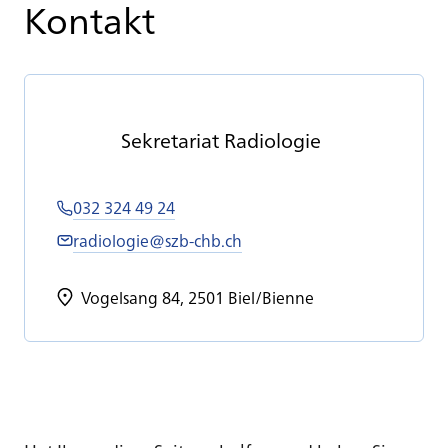
Kontakt
Se­kre­ta­ri­at Ra­dio­lo­gie
032 324 49 24
radiologie@szb-chb.ch
Vogelsang 84, 2501 Biel/Bienne